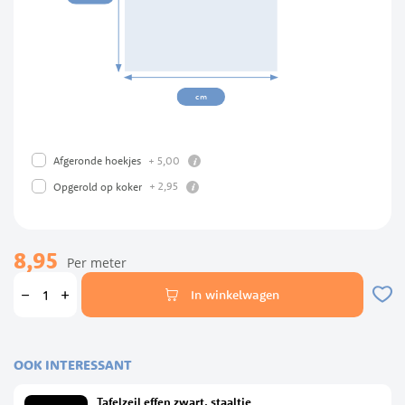
cm
info
+
5,
00
Afgeronde hoekjes
info
+
2,
95
Opgerold op koker
8,95
Per meter
In winkelwagen
OOK INTERESSANT
Tafelzeil effen zwart, staaltje