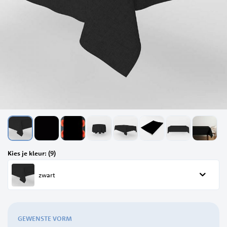
Ga
Kies je kleur: (9)
naar
het
zwart
begin
van
de
afbeeldingen-
gallerij
GEWENSTE VORM