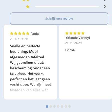
0
Schrijf een review
Paula
100%
100%
Yolande Verkuyl
23-07-2026
21-11-2024
Snelle en perfecte
Prima
bediening. Mooi
afgesneden tafelzeil.
Wij gebruiken dit als
bescherming onder een
tafelkleed Het werkt
perfect en het laat geen
vocht door. We zijn heel
tevreden van alles wat
we tot hier toe besteld
hebben bij deze firma.
Alles wordt steeds snel
en verzorgd geleverd!