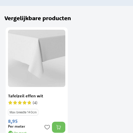
Vergelijkbare producten
Tafelzeil effen wit
(4)
Waardering:
95%
Max breedte 140cm
8,
95
Per meter
Op maat