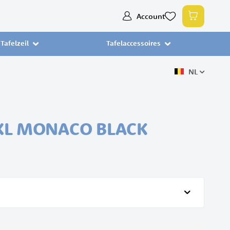
Ga
Account
Winkelw
naar
de
Tafelzeil
Tafelaccessoires
inhoud
NL
XL MONACO BLACK