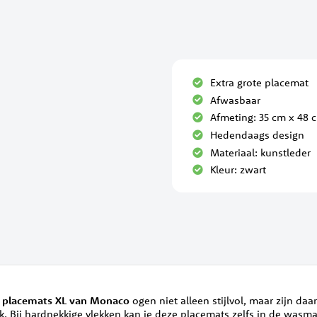
Extra grote placemat
Afwasbaar
Afmeting: 35 cm x 48 
Hedendaags design
Materiaal: kunstleder
Kleur: zwart
e
placemats XL van Monaco
ogen niet alleen stijlvol, maar zijn da
k. Bij hardnekkige vlekken kan je deze placemats zelfs in de was