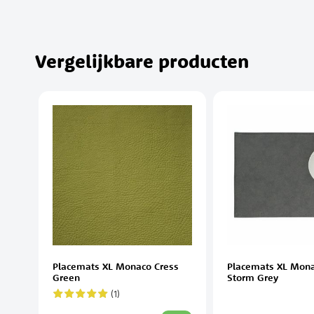
Vergelijkbare producten
Placemats XL Monaco Cress
Placemats XL Mon
Green
Storm Grey
(1)
Waardering:
100%