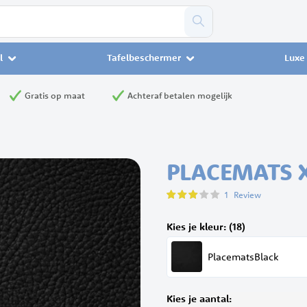
l
Tafelbeschermer
Luxe 
Gratis op maat
Achteraf betalen mogelijk
PLACEMATS 
Waardering:
1
Review
60
100
% of
Kies je kleur: (18)
PlacematsBlack
Kies je aantal: