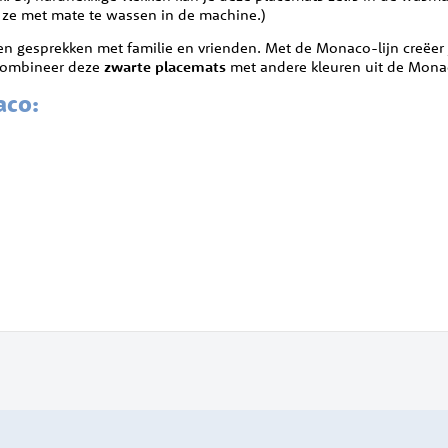
 ze met mate te wassen in de machine.)
n gesprekken met familie en vrienden. Met de Monaco-lijn creëer
 Combineer deze
zwarte placemats
met andere kleuren uit de Monaco
aco: