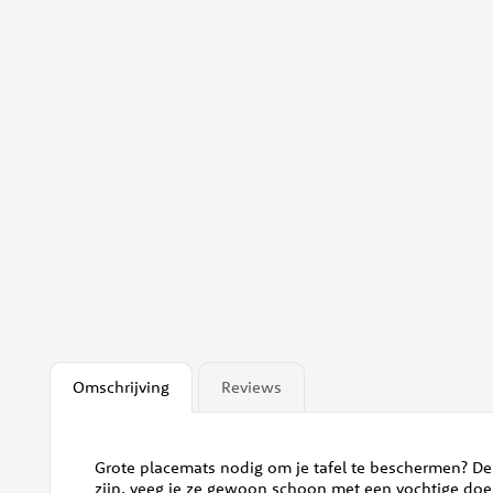
begin
van
de
afbeeldingen-
gallerij
Omschrijving
Reviews
Grote placemats nodig om je tafel te beschermen? D
zijn, veeg je ze gewoon schoon met een vochtige doe