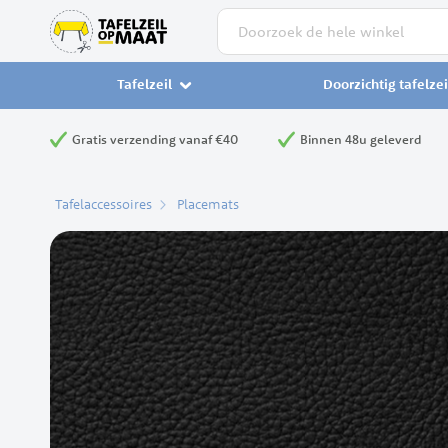
Zoek
Tafelzeil
Doorzichtig tafelzei
Gratis verzending vanaf €40
Binnen 48u geleverd
Tafelaccessoires
Placemats
Ga
naar
het
einde
van
de
afbeeldingen-
gallerij