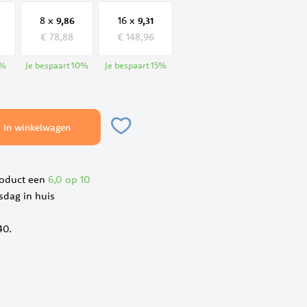
8 x
16 x
9,
86
9,
31
€ 78,88
€ 148,96
%
Je bespaart
10
%
Je bespaart
15
%
In winkelwagen
roduct een
6,0 op 10
dag in huis
40.