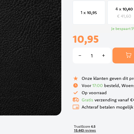
4 x
10,
40
1 x
10,
95
€ 41,60
Je bespaart
5
10,95
Onze klanten geven dit p
Voor
17:00
besteld, Woens
Op voorraad
Gratis
verzending vanaf €
Achteraf betalen mogelijk