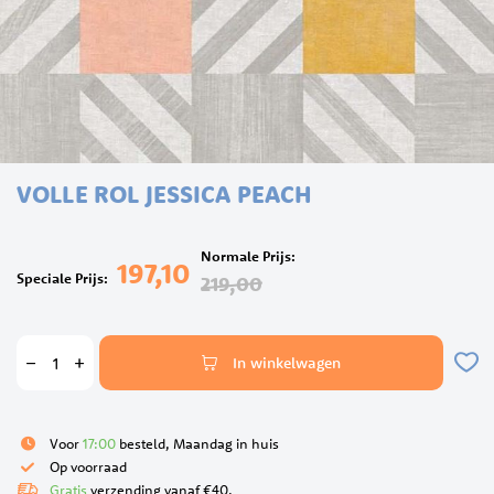
Ga
VOLLE ROL JESSICA PEACH
naar
het
begin
Normale Prijs
van
197,10
Speciale Prijs
219,00
de
afbeeldingen-
gallerij
In winkelwagen
Voor
17:00
besteld, Maandag in huis
Op voorraad
Gratis
verzending vanaf €40.