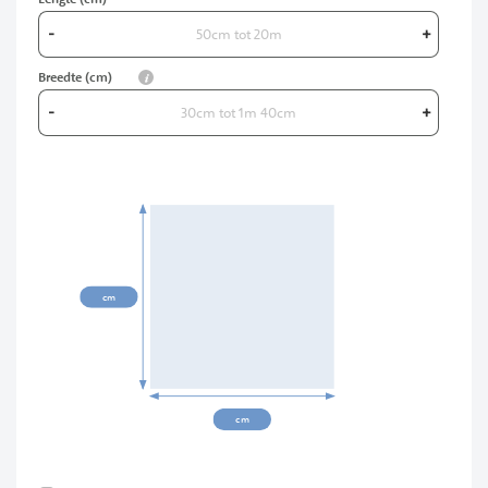
-
+
info
Breedte (cm)
-
+
00cm
cm
cm