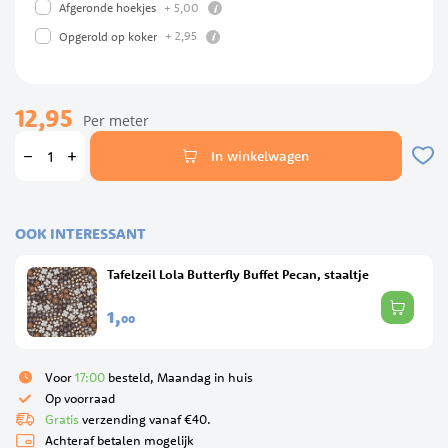
info
+
5,
00
Afgeronde hoekjes
info
+
2,
95
Opgerold op koker
12,95
Per meter
In winkelwagen
OOK INTERESSANT
Tafelzeil Lola Butterfly Buffet Pecan, staaltje
1,
00
Voor
17:00
besteld, Maandag in huis
Op voorraad
Gratis
verzending vanaf €40.
Achteraf betalen mogelijk