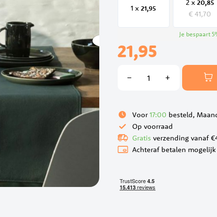
2 x
20,
85
1 x
21,
95
€ 41,70
Je bespaart
5
21,95
Voor
17:00
besteld, Maand
Op voorraad
Gratis
verzending vanaf €
Achteraf betalen mogelijk