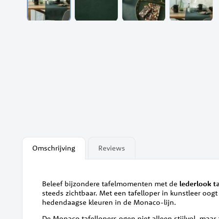
Ga
naar
het
begin
van
de
afbeeldingen-
gallerij
Omschrijving
Reviews
Beleef bijzondere tafelmomenten met de
lederlook
t
steeds zichtbaar. Met een tafelloper in kunstleer oogt
hedendaagse kleuren in de Monaco-lijn.
De Monaco tafellopers ogen niet alleen stijlvol, maar 