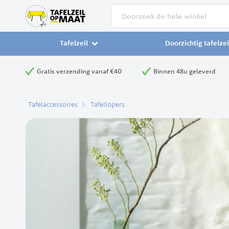
Zoek
Tafelzeil
Doorzichtig tafelzei
Gratis verzending vanaf €40
Binnen 48u geleverd
Tafelaccessoires
Tafellopers
Ga
naar
het
einde
van
de
afbeeldingen-
gallerij