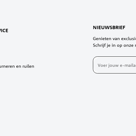
NIEUWSBRIEF
ICE
Genieten van exclus
Schrijf je in op onze
Abonneer
urneren en ruilen
u
op
onze
nieuwsbrief