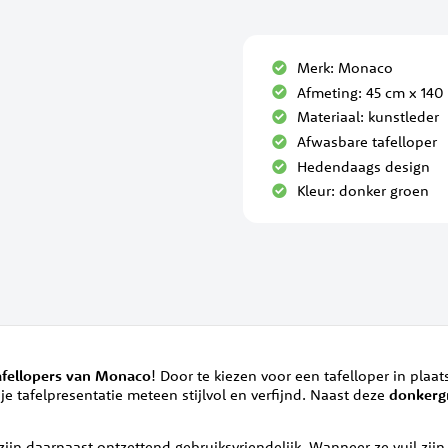
Merk: Monaco
Afmeting: 45 cm x 140
Materiaal: kunstleder
Afwasbare tafelloper
Hedendaags design
Kleur: donker groen
afellopers van Monaco
! Door te kiezen voor een tafelloper in plaats
 je tafelpresentatie meteen stijlvol en verfijnd. Naast deze
donkergr
zijn daarnaast ontzettend gebruiksvriendelijk. Wanneer ze vuil zij