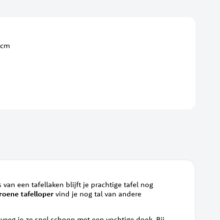
 cm
 van een tafellaken blijft je prachtige tafel nog
oene tafelloper
vind je nog tal van andere
n veeg je ze snel schoon met een vochtige doek. Bij