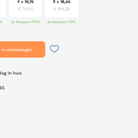
4 x
8 x
19,
76
18,
66
€ 79,04
€ 149,28
%
Je bespaart
10
%
Je bespaart
15
%
In winkelwagen
ag in huis
40.