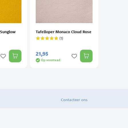
 Sunglow
Tafelloper Monaco Cloud Rose
(1)
Waardering:
100%
21,
95
Op voorraad
Contacteer ons