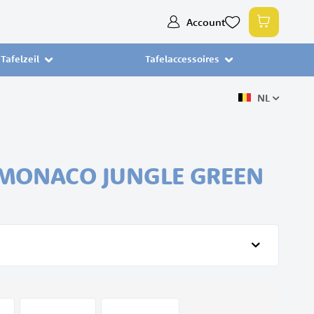
Ga
Account
Winkelw
naar
de
Tafelzeil
Tafelaccessoires
inhoud
NL
 MONACO JUNGLE GREEN