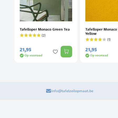
Tafelloper Monaco Green Tea
Tafelloper Monaco
Yellow
(2)
Waardering:
100%
(1)
Waardering:
80%
21,
95
21,
95
Op voorraad
Op voorraad
info@tafelzeilopmaat.be