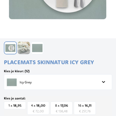
Ga
PLACEMATS SKINNATUR ICY GREY
naar
het
Kies je kleur: (12)
begin
van
Icy Grey
de
afbeeldingen-
gallerij
Kies je aantal:
18,
95
18,
00
17,
06
16,
11
1 x
4 x
8 x
16 x
€ 72,00
€ 136,48
€ 257,76