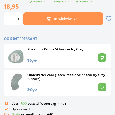
Je bespaart
5
%
Je bespaart
10
%
Je bespaart
15
%
18,95
In winkelwagen
OOK INTERESSANT
Placemats Pebble Skinnatur Icy Grey
15,
99
Onderzetter voor glazen Pebble Skinnatur Icy Grey
(6 stuks)
20,
95
Voor
17:00
besteld, Woensdag in huis
Op voorraad
Gratis
verzending vanaf €40.