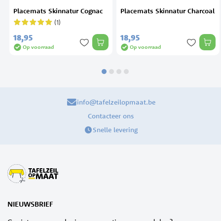
t
Placemats Skinnatur Cognac
Placemats Skinnatur Charcoal
(1)
Waardering:
100%
18,
95
18,
95
Op voorraad
Op voorraad
info@tafelzeilopmaat.be
Contacteer ons
Snelle levering
NIEUWSBRIEF