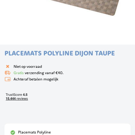
Ga
PLACEMATS POLYLINE DIJON TAUPE
naar
het
begin
Niet op voorraad
van
Gratis
verzending vanaf €40.
de
Achteraf betalen mogelijk
afbeeldingen-
gallerij
Placemats Polyline