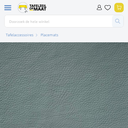
Ga
Win
naar
de
inhoud
Tafelaccessoires
Placemats
Ga
naar
het
einde
van
de
afbeeldingen-
gallerij